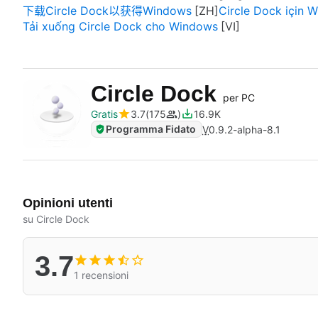
下载Circle Dock以获得Windows
Circle Dock için W
Tải xuống Circle Dock cho Windows
Circle Dock
per PC
Gratis
3.7
175
16.9K
Programma Fidato
V
0.9.2-alpha-8.1
Opinioni utenti
su Circle Dock
3.7
1 recensioni