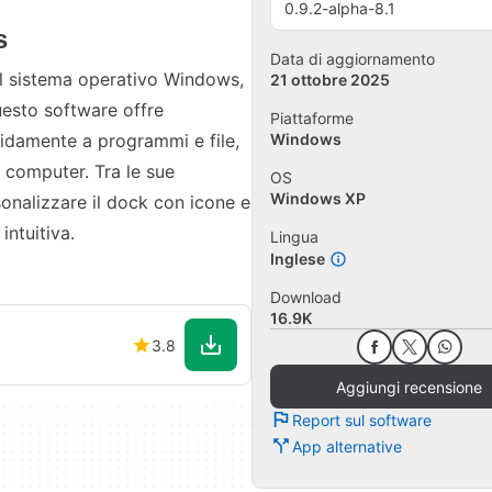
0.9.2-alpha-8.1
s
Data di aggiornamento
il sistema operativo Windows,
21 ottobre 2025
Questo software offre
Piattaforme
pidamente a programmi e file,
Windows
el computer. Tra le sue
OS
Windows XP
rsonalizzare il dock con icone e
intuitiva.
Lingua
Inglese
Download
16.9K
3.8
Aggiungi recensione
Report sul software
App alternative