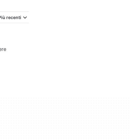
Più recenti
ere