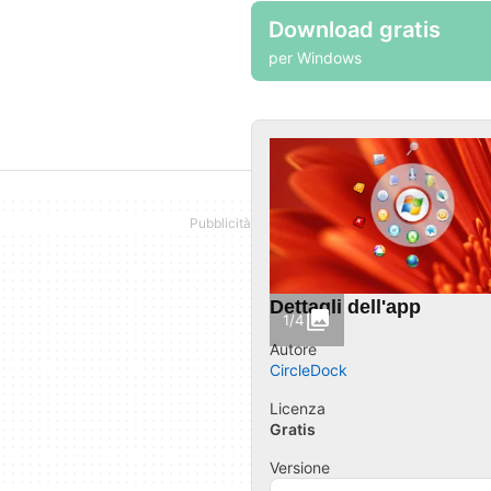
Download gratis
per Windows
Dettagli dell'app
1/4
Autore
CircleDock
Licenza
Gratis
Versione