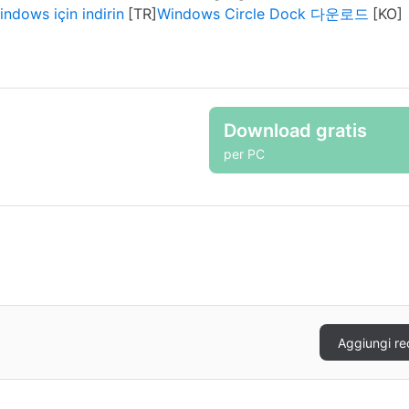
indows için indirin
Windows Circle Dock 다운로드
Download gratis
per PC
Aggiungi re